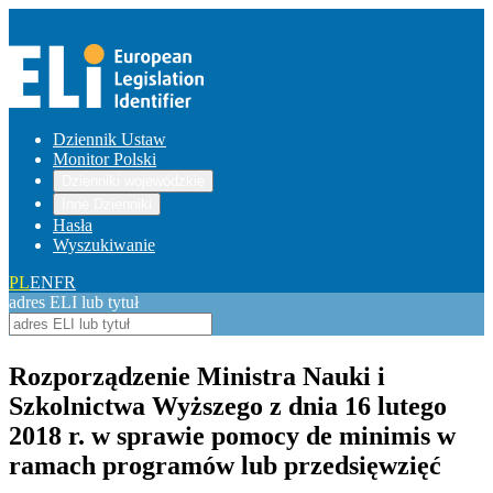
Dziennik Ustaw
Monitor Polski
Dzienniki wojewódzkie
Inne Dzienniki
Hasła
Wyszukiwanie
PL
EN
FR
adres ELI lub tytuł
Rozporządzenie Ministra Nauki i
Szkolnictwa Wyższego z dnia 16 lutego
2018 r. w sprawie pomocy de minimis w
ramach programów lub przedsięwzięć