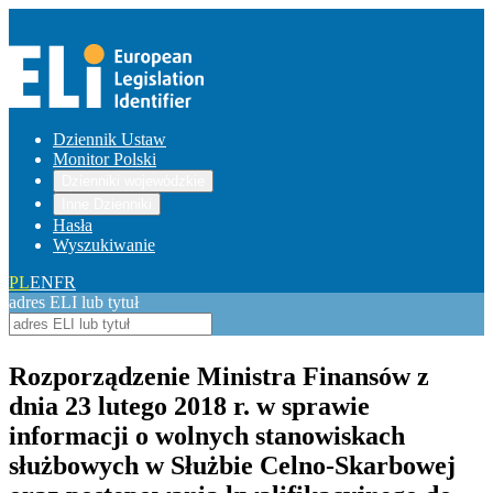
Dziennik Ustaw
Monitor Polski
Dzienniki wojewódzkie
Inne Dzienniki
Hasła
Wyszukiwanie
PL
EN
FR
adres ELI lub tytuł
Rozporządzenie Ministra Finansów z
dnia 23 lutego 2018 r. w sprawie
informacji o wolnych stanowiskach
służbowych w Służbie Celno-Skarbowej