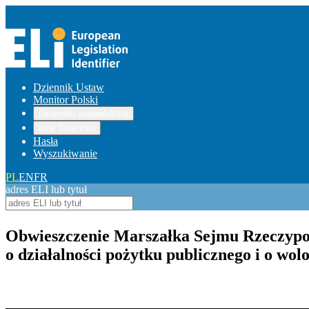
Dziennik Ustaw
Monitor Polski
Dzienniki wojewódzkie
Inne Dzienniki
Hasła
Wyszukiwanie
PL
EN
FR
adres ELI lub tytuł
Obwieszczenie Marszałka Sejmu Rzeczypospo
o działalności pożytku publicznego i o wol
Pokaż treść w pełnym oknie