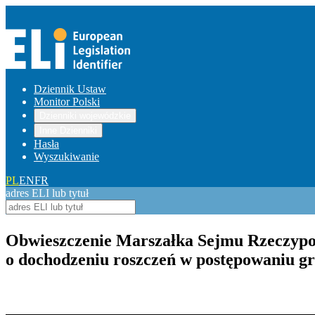
Dziennik Ustaw
Monitor Polski
Dzienniki wojewódzkie
Inne Dzienniki
Hasła
Wyszukiwanie
PL
EN
FR
adres ELI lub tytuł
Obwieszczenie Marszałka Sejmu Rzeczypospo
o dochodzeniu roszczeń w postępowaniu 
Pokaż treść w pełnym oknie