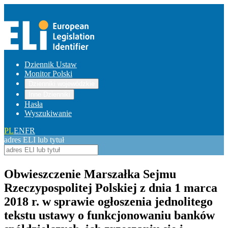
Dziennik Ustaw
Monitor Polski
Dzienniki wojewódzkie
Inne Dzienniki
Hasła
Wyszukiwanie
PL
EN
FR
adres ELI lub tytuł
Obwieszczenie Marszałka Sejmu
Rzeczypospolitej Polskiej z dnia 1 marca
2018 r. w sprawie ogłoszenia jednolitego
tekstu ustawy o funkcjonowaniu banków