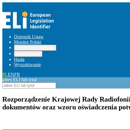
Dziennik Ustaw
Monitor Polski
Dzienniki wojewódzkie
Inne Dzienniki
Hasła
Wyszukiwanie
PL
EN
FR
adres ELI lub tytuł
Rozporządzenie Krajowej Rady Radiofonii 
dokumentów oraz wzoru oświadczenia pot
Pokaż treść w pełnym oknie