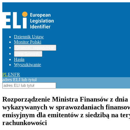
Dziennik Ustaw
Monitor Polski
Dzienniki wojewódzkie
Inne Dzienniki
Hasła
Wyszukiwanie
PL
EN
FR
adres ELI lub tytuł
Rozporządzenie Ministra Finansów z dnia 
wykazywanych w sprawozdaniach finansow
emisyjnym dla emitentów z siedzibą na tery
rachunkowości