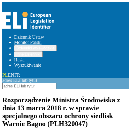
Dziennik Ustaw
Monitor Polski
Dzienniki wojewódzkie
Inne Dzienniki
Hasła
Wyszukiwanie
PL
EN
FR
adres ELI lub tytuł
Rozporządzenie Ministra Środowiska z
dnia 13 marca 2018 r. w sprawie
specjalnego obszaru ochrony siedlisk
Warnie Bagno (PLH320047)