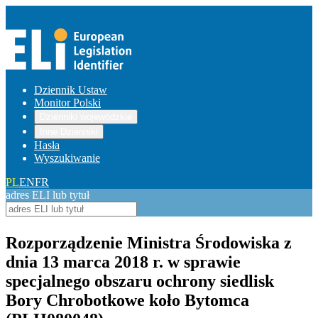
Dziennik Ustaw
Monitor Polski
Dzienniki wojewódzkie
Inne Dzienniki
Hasła
Wyszukiwanie
PL
EN
FR
adres ELI lub tytuł
Rozporządzenie Ministra Środowiska z
dnia 13 marca 2018 r. w sprawie
specjalnego obszaru ochrony siedlisk
Bory Chrobotkowe koło Bytomca