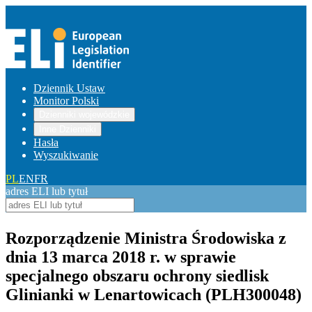
Dziennik Ustaw
Monitor Polski
Dzienniki wojewódzkie
Inne Dzienniki
Hasła
Wyszukiwanie
PL
EN
FR
adres ELI lub tytuł
Rozporządzenie Ministra Środowiska z
dnia 13 marca 2018 r. w sprawie
specjalnego obszaru ochrony siedlisk
Glinianki w Lenartowicach (PLH300048)