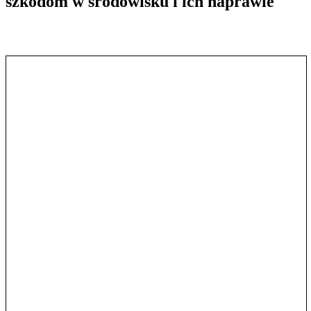
szkodom w środowisku i ich naprawie
Pokaż treść w pełnym oknie