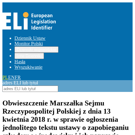
Dziennik Ustaw
Monitor Polski
Dzienniki wojewódzkie
Inne Dzienniki
Hasła
Wyszukiwanie
PL
EN
FR
adres ELI lub tytuł
Obwieszczenie Marszałka Sejmu
Rzeczypospolitej Polskiej z dnia 13
kwietnia 2018 r. w sprawie ogłoszenia
jednolitego tekstu ustawy o zapobieganiu