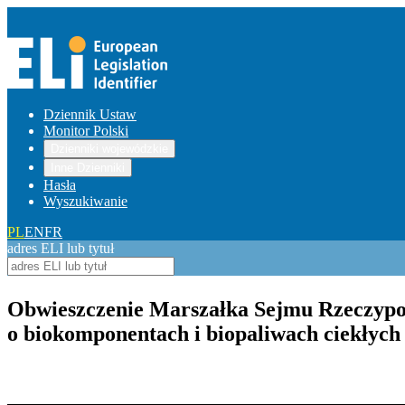
Dziennik Ustaw
Monitor Polski
Dzienniki wojewódzkie
Inne Dzienniki
Hasła
Wyszukiwanie
PL
EN
FR
adres ELI lub tytuł
Obwieszczenie Marszałka Sejmu Rzeczypospo
o biokomponentach i biopaliwach ciekłych
Pokaż treść w pełnym oknie