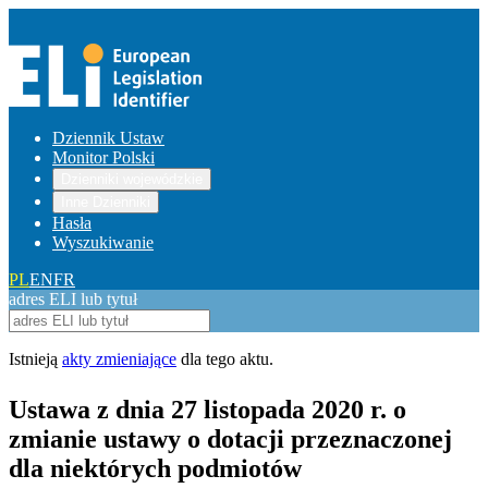
Dziennik Ustaw
Monitor Polski
Dzienniki wojewódzkie
Inne Dzienniki
Hasła
Wyszukiwanie
PL
EN
FR
adres ELI lub tytuł
Istnieją
akty zmieniające
dla tego aktu.
Ustawa z dnia 27 listopada 2020 r. o
zmianie ustawy o dotacji przeznaczonej
dla niektórych podmiotów