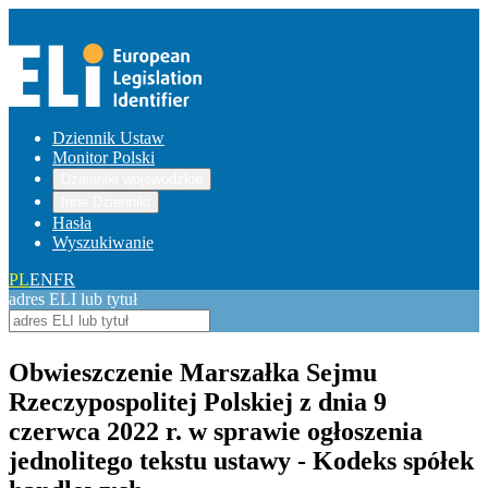
Dziennik Ustaw
Monitor Polski
Dzienniki wojewódzkie
Inne Dzienniki
Hasła
Wyszukiwanie
PL
EN
FR
adres ELI lub tytuł
Obwieszczenie Marszałka Sejmu
Rzeczypospolitej Polskiej z dnia 9
czerwca 2022 r. w sprawie ogłoszenia
jednolitego tekstu ustawy - Kodeks spółek