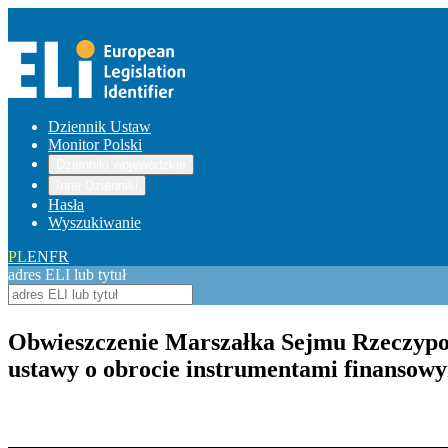
Dziennik Ustaw
Monitor Polski
Dzienniki wojewódzkie
Inne Dzienniki
Hasła
Wyszukiwanie
PL
EN
FR
adres ELI lub tytuł
Obwieszczenie Marszałka Sejmu Rzeczypospo
ustawy o obrocie instrumentami finansow
Pokaż treść w pełnym oknie