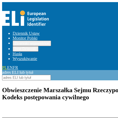
Dziennik Ustaw
Monitor Polski
Dzienniki wojewódzkie
Inne Dzienniki
Hasła
Wyszukiwanie
PL
EN
FR
adres ELI lub tytuł
Obwieszczenie Marszałka Sejmu Rzeczypospol
Kodeks postępowania cywilnego
Pokaż treść w pełnym oknie