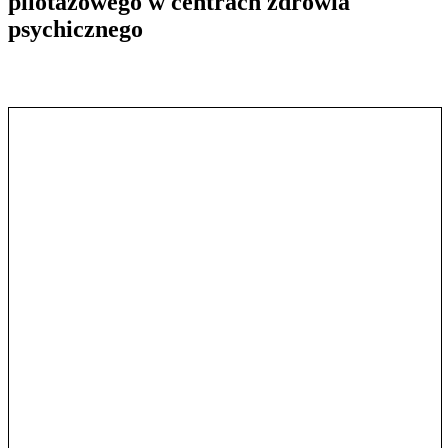
pilotażowego w centrach zdrowia
psychicznego
Pokaż treść w pełnym oknie