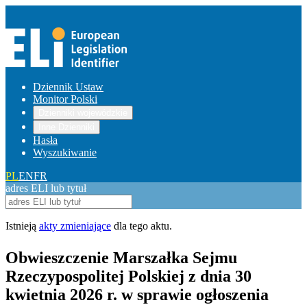
Dziennik Ustaw
Monitor Polski
Dzienniki wojewódzkie
Inne Dzienniki
Hasła
Wyszukiwanie
PL
EN
FR
adres ELI lub tytuł
Istnieją
akty zmieniające
dla tego aktu.
Obwieszczenie Marszałka Sejmu
Rzeczypospolitej Polskiej z dnia 30
kwietnia 2026 r. w sprawie ogłoszenia