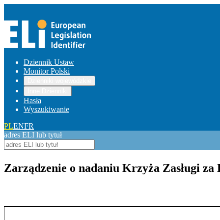
Dziennik Ustaw
Monitor Polski
Dzienniki wojewódzkie
Inne Dzienniki
Hasła
Wyszukiwanie
PL
EN
FR
adres ELI lub tytuł
Zarządzenie o nadaniu Krzyża Zasługi za 
Pokaż treść w pełnym oknie