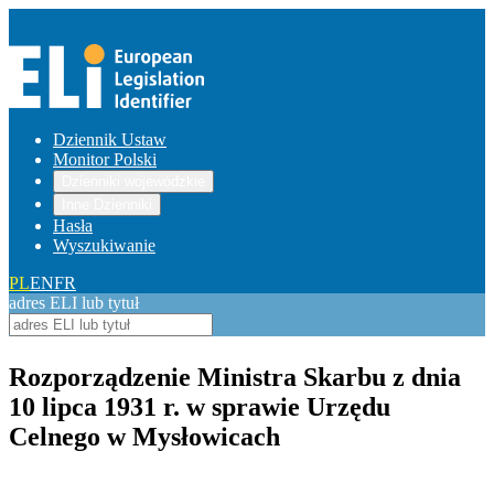
Dziennik Ustaw
Monitor Polski
Dzienniki wojewódzkie
Inne Dzienniki
Hasła
Wyszukiwanie
PL
EN
FR
adres ELI lub tytuł
Rozporządzenie Ministra Skarbu z dnia
10 lipca 1931 r. w sprawie Urzędu
Celnego w Mysłowicach