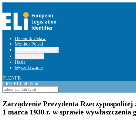
Dziennik Ustaw
Monitor Polski
Dzienniki wojewódzkie
Inne Dzienniki
Hasła
Wyszukiwanie
PL
EN
FR
adres ELI lub tytuł
Zarządzenie Prezydenta Rzeczypospolitej z
1 marca 1930 r. w sprawie wywłaszczenia
Pokaż treść w pełnym oknie