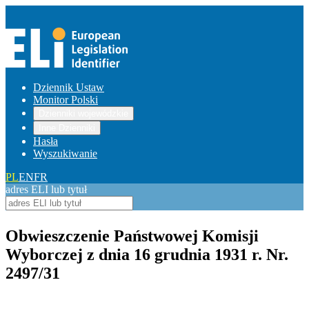
Dziennik Ustaw
Monitor Polski
Dzienniki wojewódzkie
Inne Dzienniki
Hasła
Wyszukiwanie
PL
EN
FR
adres ELI lub tytuł
Obwieszczenie Państwowej Komisji
Wyborczej z dnia 16 grudnia 1931 r. Nr.
2497/31