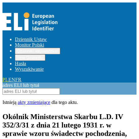
Dziennik Ustaw
Monitor Polski
Dzienniki wojewódzkie
Inne Dzienniki
Hasła
Wyszukiwanie
PL
EN
FR
adres ELI lub tytuł
Istnieją
akty zmieniające
dla tego aktu.
Okólnik Ministerstwa Skarbu L.D. IV
352/3/31 z dnia 21 lutego 1931 r. w
sprawie wzoru świadectw pochodzenia,