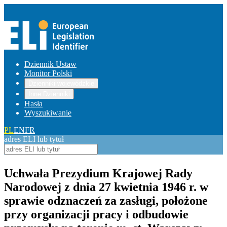
Dziennik Ustaw
Monitor Polski
Dzienniki wojewódzkie
Inne Dzienniki
Hasła
Wyszukiwanie
PL
EN
FR
adres ELI lub tytuł
Uchwała Prezydium Krajowej Rady
Narodowej z dnia 27 kwietnia 1946 r. w
sprawie odznaczeń za zasługi, położone
przy organizacji pracy i odbudowie