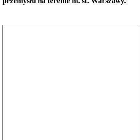
przemysłu na terenie m. st. Warszawy.
Pokaż treść w pełnym oknie