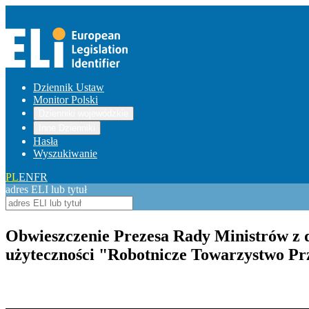
Dziennik Ustaw
Monitor Polski
Dzienniki wojewódzkie
Inne Dzienniki
Hasła
Wyszukiwanie
PL
EN
FR
adres ELI lub tytuł
Obwieszczenie Prezesa Rady Ministrów z dn
użyteczności "Robotnicze Towarzystwo Prz
Pokaż treść w pełnym oknie