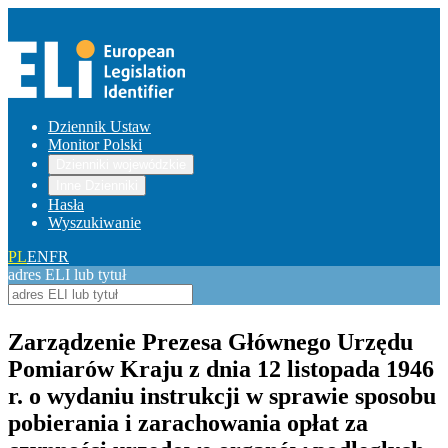
Dziennik Ustaw
Monitor Polski
Dzienniki wojewódzkie
Inne Dzienniki
Hasła
Wyszukiwanie
PL
EN
FR
adres ELI lub tytuł
Zarządzenie Prezesa Głównego Urzędu
Pomiarów Kraju z dnia 12 listopada 1946
r. o wydaniu instrukcji w sprawie sposobu
pobierania i zarachowania opłat za