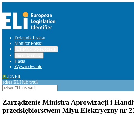
Dziennik Ustaw
Monitor Polski
Dzienniki wojewódzkie
Inne Dzienniki
Hasła
Wyszukiwanie
PL
EN
FR
adres ELI lub tytuł
Zarządzenie Ministra Aprowizacji i Handl
przedsiębiorstwem Młyn Elektryczny nr 25
Pokaż treść w pełnym oknie