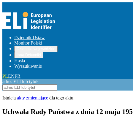
Dziennik Ustaw
Monitor Polski
Dzienniki wojewódzkie
Inne Dzienniki
Hasła
Wyszukiwanie
PL
EN
FR
adres ELI lub tytuł
Istnieją
akty zmieniające
dla tego aktu.
Uchwała Rady Państwa z dnia 12 maja 19
Pokaż treść w pełnym oknie