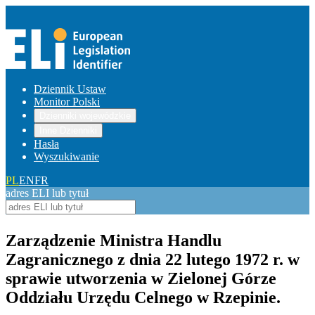
Dziennik Ustaw
Monitor Polski
Dzienniki wojewódzkie
Inne Dzienniki
Hasła
Wyszukiwanie
PL
EN
FR
adres ELI lub tytuł
Zarządzenie Ministra Handlu
Zagranicznego z dnia 22 lutego 1972 r. w
sprawie utworzenia w Zielonej Górze
Oddziału Urzędu Celnego w Rzepinie.