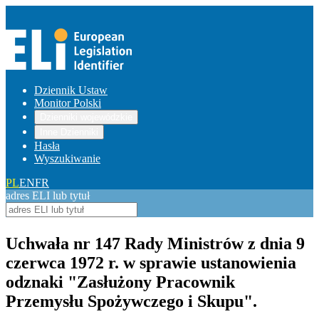
Dziennik Ustaw
Monitor Polski
Dzienniki wojewódzkie
Inne Dzienniki
Hasła
Wyszukiwanie
PL
EN
FR
adres ELI lub tytuł
Uchwała nr 147 Rady Ministrów z dnia 9
czerwca 1972 r. w sprawie ustanowienia
odznaki "Zasłużony Pracownik
Przemysłu Spożywczego i Skupu".