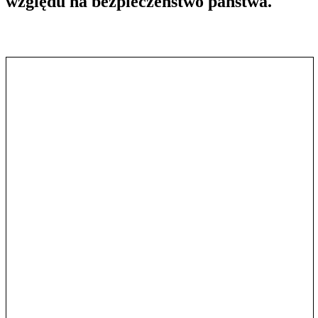
względu na bezpieczeństwo państwa.
Pokaż treść w pełnym oknie