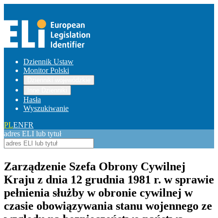
Dziennik Ustaw
Monitor Polski
Dzienniki wojewódzkie
Inne Dzienniki
Hasła
Wyszukiwanie
PL
EN
FR
adres ELI lub tytuł
Zarządzenie Szefa Obrony Cywilnej
Kraju z dnia 12 grudnia 1981 r. w sprawie
pełnienia służby w obronie cywilnej w
czasie obowiązywania stanu wojennego ze