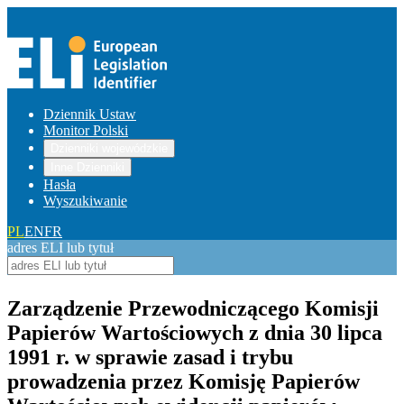
Dziennik Ustaw
Monitor Polski
Dzienniki wojewódzkie
Inne Dzienniki
Hasła
Wyszukiwanie
PL
EN
FR
adres ELI lub tytuł
Zarządzenie Przewodniczącego Komisji
Papierów Wartościowych z dnia 30 lipca
1991 r. w sprawie zasad i trybu
prowadzenia przez Komisję Papierów