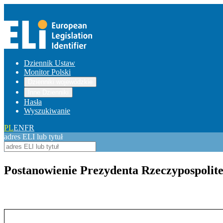
Dziennik Ustaw
Monitor Polski
Dzienniki wojewódzkie
Inne Dzienniki
Hasła
Wyszukiwanie
PL
EN
FR
adres ELI lub tytuł
Postanowienie Prezydenta Rzeczypospolitej
Pokaż treść w pełnym oknie