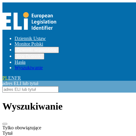
Dziennik Ustaw
Monitor Polski
Dzienniki wojewódzkie
Inne Dzienniki
Hasła
Wyszukiwanie
PL
EN
FR
adres ELI lub tytuł
Wyszukiwanie
Tylko obowiązujące
Tytuł