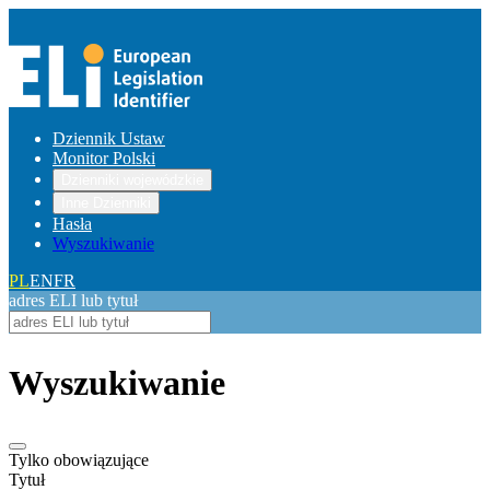
Dziennik Ustaw
Monitor Polski
Dzienniki wojewódzkie
Inne Dzienniki
Hasła
Wyszukiwanie
PL
EN
FR
adres ELI lub tytuł
Wyszukiwanie
Tylko obowiązujące
Tytuł