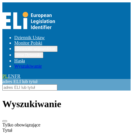
Dziennik Ustaw
Monitor Polski
Dzienniki wojewódzkie
Inne Dzienniki
Hasła
Wyszukiwanie
PL
EN
FR
adres ELI lub tytuł
Wyszukiwanie
Tylko obowiązujące
Tytuł