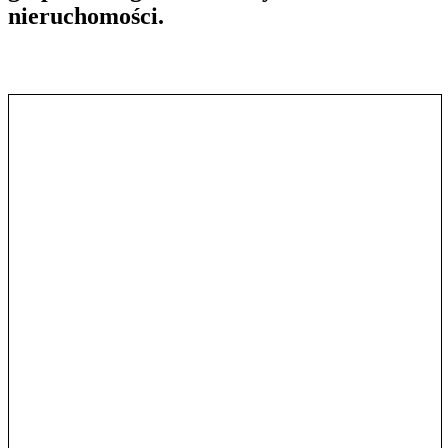
nieruchomości.
Pokaż treść w pełnym oknie