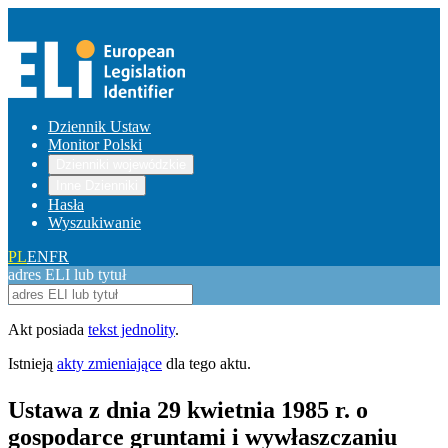
Dziennik Ustaw
Monitor Polski
Dzienniki wojewódzkie
Inne Dzienniki
Hasła
Wyszukiwanie
PL
EN
FR
adres ELI lub tytuł
Akt posiada
tekst jednolity
.
Istnieją
akty zmieniające
dla tego aktu.
Ustawa z dnia 29 kwietnia 1985 r. o
gospodarce gruntami i wywłaszczaniu