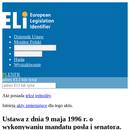
Dziennik Ustaw
Monitor Polski
Dzienniki wojewódzkie
Inne Dzienniki
Hasła
Wyszukiwanie
PL
EN
FR
adres ELI lub tytuł
Akt posiada
tekst jednolity
.
Istnieją
akty zmieniające
dla tego aktu.
Ustawa z dnia 9 maja 1996 r. o
wykonywaniu mandatu posła i senatora.