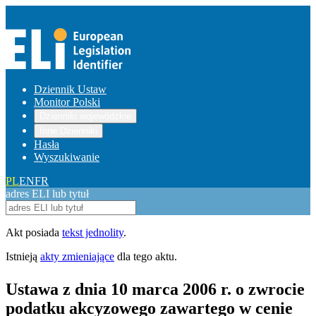
Dziennik Ustaw
Monitor Polski
Dzienniki wojewódzkie
Inne Dzienniki
Hasła
Wyszukiwanie
PL
EN
FR
adres ELI lub tytuł
Akt posiada
tekst jednolity
.
Istnieją
akty zmieniające
dla tego aktu.
Ustawa z dnia 10 marca 2006 r. o zwrocie
podatku akcyzowego zawartego w cenie