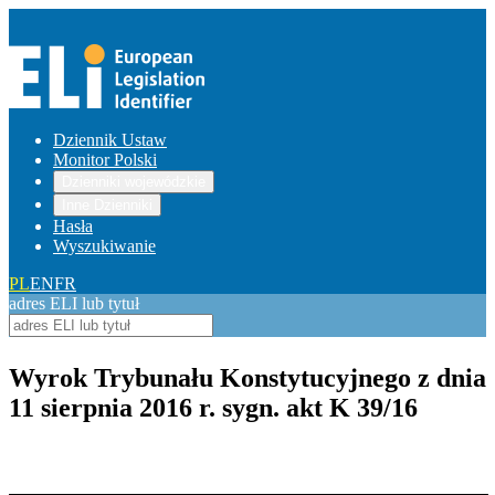
Dziennik Ustaw
Monitor Polski
Dzienniki wojewódzkie
Inne Dzienniki
Hasła
Wyszukiwanie
PL
EN
FR
adres ELI lub tytuł
Wyrok Trybunału Konstytucyjnego z dnia
11 sierpnia 2016 r. sygn. akt K 39/16
Pokaż treść w pełnym oknie