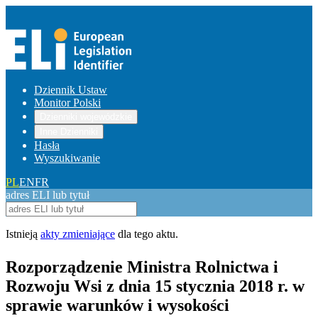
Dziennik Ustaw
Monitor Polski
Dzienniki wojewódzkie
Inne Dzienniki
Hasła
Wyszukiwanie
PL
EN
FR
adres ELI lub tytuł
Istnieją
akty zmieniające
dla tego aktu.
Rozporządzenie Ministra Rolnictwa i
Rozwoju Wsi z dnia 15 stycznia 2018 r. w
sprawie warunków i wysokości