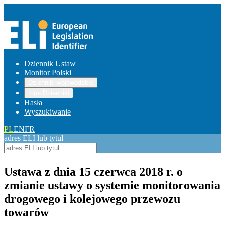
Dziennik Ustaw
Monitor Polski
Dzienniki wojewódzkie
Inne Dzienniki
Hasła
Wyszukiwanie
PL
EN
FR
adres ELI lub tytuł
Ustawa z dnia 15 czerwca 2018 r. o
zmianie ustawy o systemie monitorowania
drogowego i kolejowego przewozu
towarów