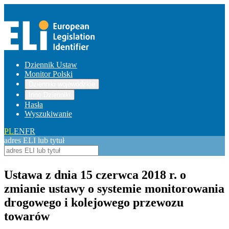
Dziennik Ustaw
Monitor Polski
Dzienniki wojewódzkie
Inne Dzienniki
Hasła
Wyszukiwanie
PL
EN
FR
adres ELI lub tytuł
Ustawa z dnia 15 czerwca 2018 r. o
zmianie ustawy o systemie monitorowania
drogowego i kolejowego przewozu
towarów