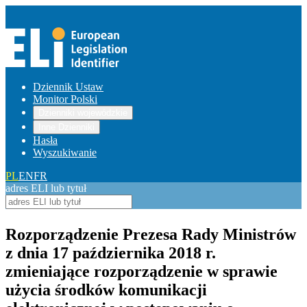
Dziennik Ustaw
Monitor Polski
Dzienniki wojewódzkie
Inne Dzienniki
Hasła
Wyszukiwanie
PL
EN
FR
adres ELI lub tytuł
Rozporządzenie Prezesa Rady Ministrów
z dnia 17 października 2018 r.
zmieniające rozporządzenie w sprawie
użycia środków komunikacji