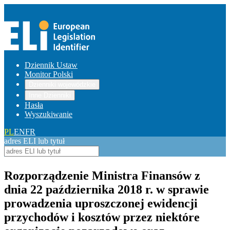
Dziennik Ustaw
Monitor Polski
Dzienniki wojewódzkie
Inne Dzienniki
Hasła
Wyszukiwanie
PL
EN
FR
adres ELI lub tytuł
Rozporządzenie Ministra Finansów z
dnia 22 października 2018 r. w sprawie
prowadzenia uproszczonej ewidencji
przychodów i kosztów przez niektóre