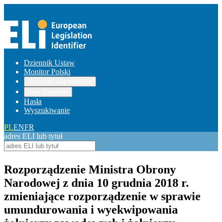
Dziennik Ustaw
Monitor Polski
Dzienniki wojewódzkie
Inne Dzienniki
Hasła
Wyszukiwanie
PL
EN
FR
adres ELI lub tytuł
Rozporządzenie Ministra Obrony
Narodowej z dnia 10 grudnia 2018 r.
zmieniające rozporządzenie w sprawie
umundurowania i wyekwipowania