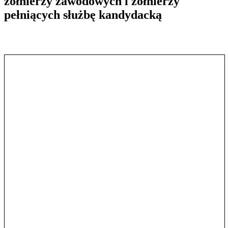
żołnierzy zawodowych i żołnierzy
pełniących służbę kandydacką
Pokaż treść w pełnym oknie