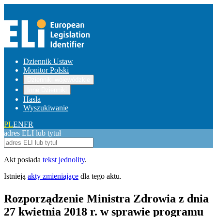
Dziennik Ustaw
Monitor Polski
Dzienniki wojewódzkie
Inne Dzienniki
Hasła
Wyszukiwanie
PL
EN
FR
adres ELI lub tytuł
Akt posiada
tekst jednolity
.
Istnieją
akty zmieniające
dla tego aktu.
Rozporządzenie Ministra Zdrowia z dnia
27 kwietnia 2018 r. w sprawie programu