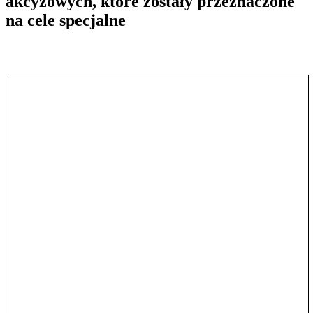
akcyzowych, które zostały przeznaczone
na cele specjalne
Pokaż treść w pełnym oknie