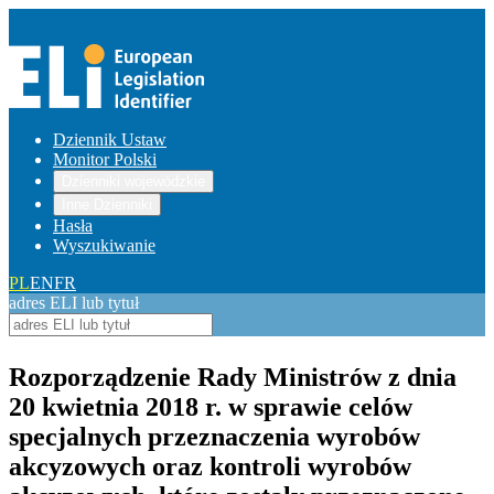
Dziennik Ustaw
Monitor Polski
Dzienniki wojewódzkie
Inne Dzienniki
Hasła
Wyszukiwanie
PL
EN
FR
adres ELI lub tytuł
Rozporządzenie Rady Ministrów z dnia
20 kwietnia 2018 r. w sprawie celów
specjalnych przeznaczenia wyrobów
akcyzowych oraz kontroli wyrobów