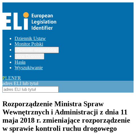
Dziennik Ustaw
Monitor Polski
Dzienniki wojewódzkie
Inne Dzienniki
Hasła
Wyszukiwanie
PL
EN
FR
adres ELI lub tytuł
Rozporządzenie Ministra Spraw
Wewnętrznych i Administracji z dnia 11
maja 2018 r. zmieniające rozporządzenie
w sprawie kontroli ruchu drogowego