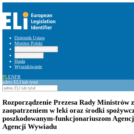
Dziennik Ustaw
Monitor Polski
Dzienniki wojewódzkie
Inne Dzienniki
Hasła
Wyszukiwanie
PL
EN
FR
adres ELI lub tytuł
Rozporządzenie Prezesa Rady Ministrów z 
zaopatrzeniem w leki oraz środki spożywc
poszkodowanym-funkcjonariuszom Agencj
Agencji Wywiadu